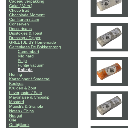
Cadeau verpakking
Cake [ Vers ]
Choco fruit
Chocolade Moment
Confituren / Jam
Conserven
Dessertsaus
Dipstokjes & Toast
Dressing / Dipper
GREETJE BY Homemade
Geitenkaas De Bokkesprong
Camembert
Kilo hard
Potje
Puntje vacuüm
Rolletje
Honing
Kaasdipper / Smeersel
Koekjes
Kruiden & Zout
Leverpastei / Pate
Mayonaise & Chipsdip
Mosterd
Muesli's & Granola
Noten / Chips
Nougat
Olie
Ontbijtkoek