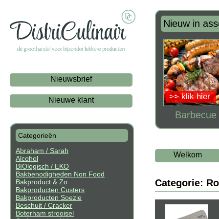
Nieuw in ass
Nieuwsbrief
>> klik hier
Nieuwe klant
Barbecue t
Categorieën
Abraham / Sarah
Welkom
Alcohol
BIOlogisch / EKO
Bakbenodigheden Non Food
Categorie: Ro
Bakproduct & Zo
Bakproducten Custers
Bakproducten Soezie
Beschuit / Cracker
Boterham strooisel