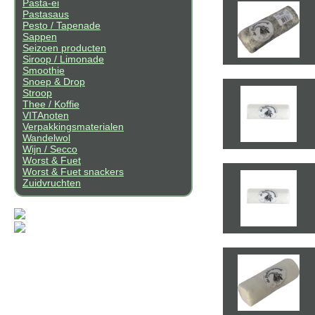
Pasta-ei
Pastasaus
Pesto / Tapenade
Sappen
Seizoen producten
Siroop / Limonade
Smoothie
Snoep & Drop
Stroop
Thee / Koffie
VITAnoten
Verpakkingsmaterialen
Wandelwol
Wijn / Secco
Worst & Fuet
Worst & Fuet snackers
Zuidvruchten