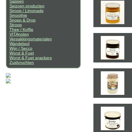
Sappen
Seizoen producten
Siroop / Limonade
Smoothie
Snoep & Drop
Stroop
Thee / Koffie
VITAnoten
Verpakkingsmaterialen
Wandelwol
Wijn / Secco
Worst & Fuet
Worst & Fuet snackers
Zuidvruchten