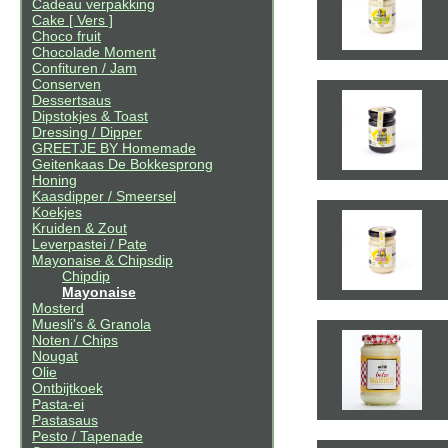
Cadeau verpakking
Cake [ Vers ]
Choco fruit
Chocolade Moment
Confituren / Jam
Conserven
Dessertsaus
Dipstokjes & Toast
Dressing / Dipper
GREETJE BY Homemade
Geitenkaas De Bokkesprong
Honing
Kaasdipper / Smeersel
Koekjes
Kruiden & Zout
Leverpastei / Pate
Mayonaise & Chipsdip
Chipdip
Mayonaise
Mosterd
Muesli's & Granola
Noten / Chips
Nougat
Olie
Ontbijtkoek
Pasta-ei
Pastasaus
Pesto / Tapenade