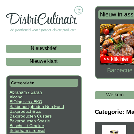
Nieuw in ass
Nieuwsbrief
>> klik hier
Nieuwe klant
Barbecue t
Categorieën
Abraham / Sarah
Welkom
Alcohol
BIOlogisch / EKO
Bakbenodigheden Non Food
Categorie: M
Bakproduct & Zo
Bakproducten Custers
Bakproducten Soezie
Beschuit / Cracker
Boterham strooisel