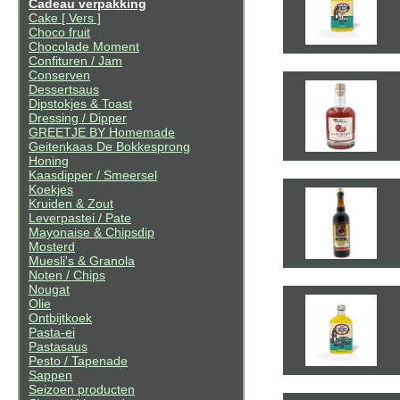
Cadeau verpakking
Cake [ Vers ]
Choco fruit
Chocolade Moment
Confituren / Jam
Conserven
Dessertsaus
Dipstokjes & Toast
Dressing / Dipper
GREETJE BY Homemade
Geitenkaas De Bokkesprong
Honing
Kaasdipper / Smeersel
Koekjes
Kruiden & Zout
Leverpastei / Pate
Mayonaise & Chipsdip
Mosterd
Muesli's & Granola
Noten / Chips
Nougat
Olie
Ontbijtkoek
Pasta-ei
Pastasaus
Pesto / Tapenade
Sappen
Seizoen producten