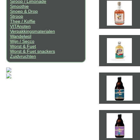
Siroop / Limonade
Smoothie
Snoep & Drop
Stroop
Thee / Koffie
VITAnoten
Verpakkingsmaterialen
Wandelwol
Wijn / Secco
Worst & Fuet
Worst & Fuet snackers
Zuidvruchten