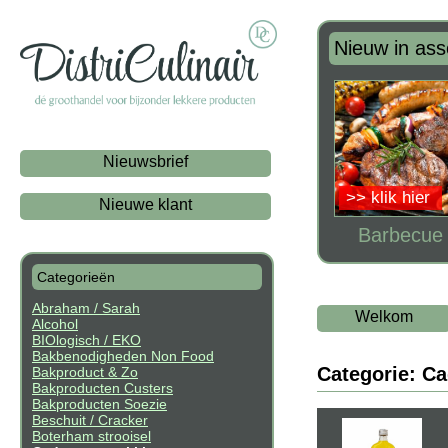
Nieuw in ass
Nieuwsbrief
>> klik hier
Nieuwe klant
Barbecue t
Categorieën
Abraham / Sarah
Welkom
Alcohol
BIOlogisch / EKO
Bakbenodigheden Non Food
Categorie: C
Bakproduct & Zo
Bakproducten Custers
Bakproducten Soezie
Beschuit / Cracker
Boterham strooisel