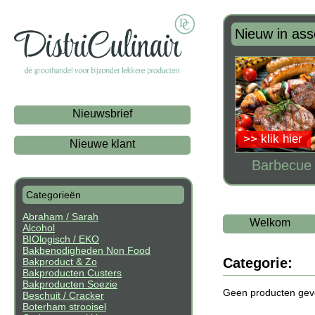
Nieuw in ass
Nieuwsbrief
>> klik hier
Nieuwe klant
Barbecue t
Categorieën
Abraham / Sarah
Welkom
Alcohol
BIOlogisch / EKO
Bakbenodigheden Non Food
Categorie:
Bakproduct & Zo
Bakproducten Custers
Bakproducten Soezie
Geen producten gevo
Beschuit / Cracker
Boterham strooisel