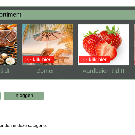
ortiment
>> klik hier
>> klik hier
ijd!
Zomer !
Aardbeien tijd !!
Inloggen
nden in deze categorie.