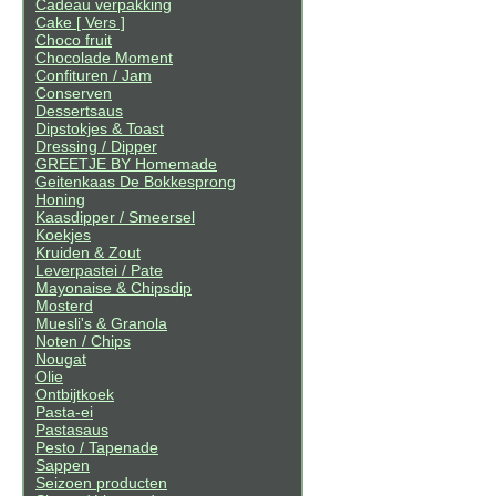
Cadeau verpakking
Cake [ Vers ]
Choco fruit
Chocolade Moment
Confituren / Jam
Conserven
Dessertsaus
Dipstokjes & Toast
Dressing / Dipper
GREETJE BY Homemade
Geitenkaas De Bokkesprong
Honing
Kaasdipper / Smeersel
Koekjes
Kruiden & Zout
Leverpastei / Pate
Mayonaise & Chipsdip
Mosterd
Muesli's & Granola
Noten / Chips
Nougat
Olie
Ontbijtkoek
Pasta-ei
Pastasaus
Pesto / Tapenade
Sappen
Seizoen producten