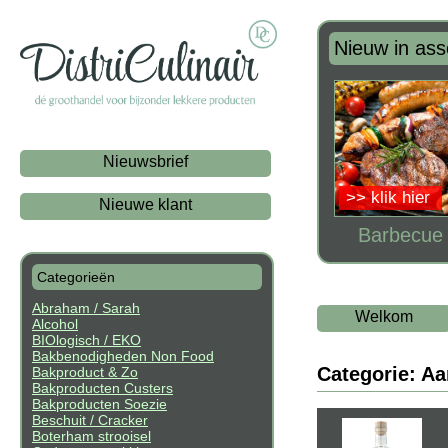
Nieuw in ass
Nieuwsbrief
>> klik hier
Nieuwe klant
Barbecue t
Categorieën
Abraham / Sarah
Welkom
Alcohol
BIOlogisch / EKO
Bakbenodigheden Non Food
Categorie: Aa
Bakproduct & Zo
Bakproducten Custers
Bakproducten Soezie
Beschuit / Cracker
Boterham strooisel