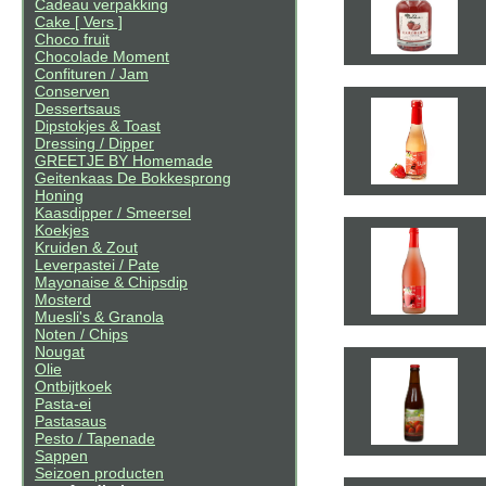
Cadeau verpakking
Cake [ Vers ]
Choco fruit
Chocolade Moment
Confituren / Jam
Conserven
Dessertsaus
Dipstokjes & Toast
Dressing / Dipper
GREETJE BY Homemade
Geitenkaas De Bokkesprong
Honing
Kaasdipper / Smeersel
Koekjes
Kruiden & Zout
Leverpastei / Pate
Mayonaise & Chipsdip
Mosterd
Muesli's & Granola
Noten / Chips
Nougat
Olie
Ontbijtkoek
Pasta-ei
Pastasaus
Pesto / Tapenade
Sappen
Seizoen producten