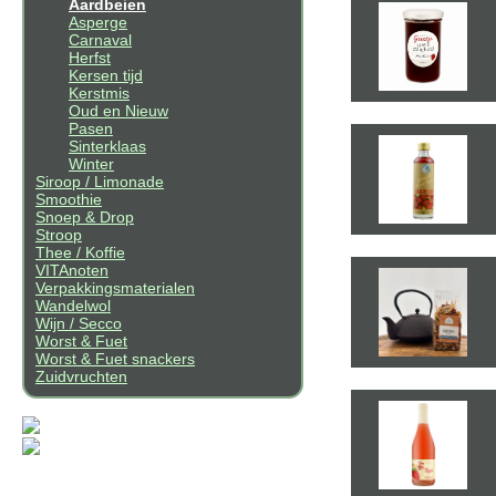
Aardbeien
Asperge
Carnaval
Herfst
Kersen tijd
Kerstmis
Oud en Nieuw
Pasen
Sinterklaas
Winter
Siroop / Limonade
Smoothie
Snoep & Drop
Stroop
Thee / Koffie
VITAnoten
Verpakkingsmaterialen
Wandelwol
Wijn / Secco
Worst & Fuet
Worst & Fuet snackers
Zuidvruchten