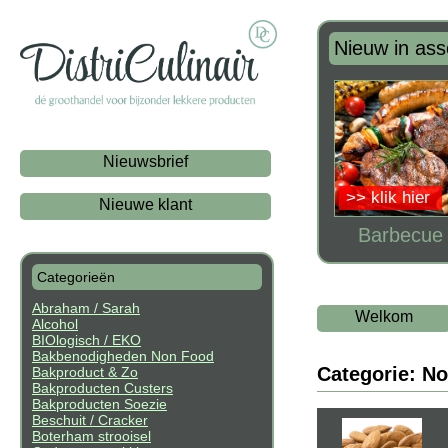
Nieuw in ass
Nieuwsbrief
>> klik hier
Nieuwe klant
Barbecue t
Categorieën
Abraham / Sarah
Welkom
Alcohol
BIOlogisch / EKO
Bakbenodigheden Non Food
Categorie: N
Bakproduct & Zo
Bakproducten Custers
Bakproducten Soezie
Beschuit / Cracker
Boterham strooisel