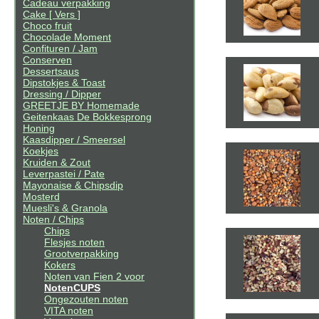
Cadeau verpakking
Cake [ Vers ]
Choco fruit
Chocolade Moment
Confituren / Jam
Conserven
Dessertsaus
Dipstokjes & Toast
Dressing / Dipper
GREETJE BY Homemade
Geitenkaas De Bokkesprong
Honing
Kaasdipper / Smeersel
Koekjes
Kruiden & Zout
Leverpastei / Pate
Mayonaise & Chipsdip
Mosterd
Muesli's & Granola
Noten / Chips
Chips
Flesjes noten
Grootverpakking
Kokers
Noten van Fien 2 voor
NotenCUPS
Ongezouten noten
VITA noten