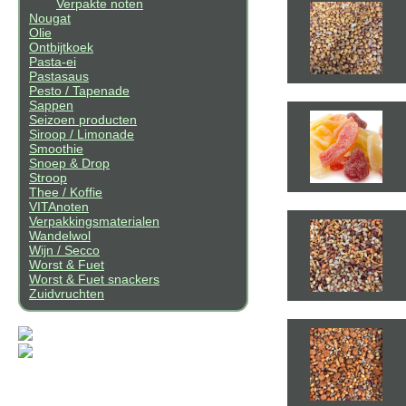
Verpakte noten
Nougat
Olie
Ontbijtkoek
Pasta-ei
Pastasaus
Pesto / Tapenade
Sappen
Seizoen producten
Siroop / Limonade
Smoothie
Snoep & Drop
Stroop
Thee / Koffie
VITAnoten
Verpakkingsmaterialen
Wandelwol
Wijn / Secco
Worst & Fuet
Worst & Fuet snackers
Zuidvruchten